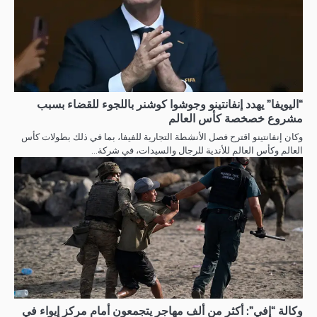
“اليويفا” يهدد إنفانتينو وجوشوا كوشنر باللجوء للقضاء بسبب
مشروع خصخصة كأس العالم
وكان إنفانتينو اقترح فصل الأنشطة التجارية للفيفا، بما في ذلك بطولات كأس
العالم وكأس العالم للأندية للرجال والسيدات، في شركة…
وكالة “إفي”: أكثر من ألف مهاجر يتجمعون أمام مركز إيواء في