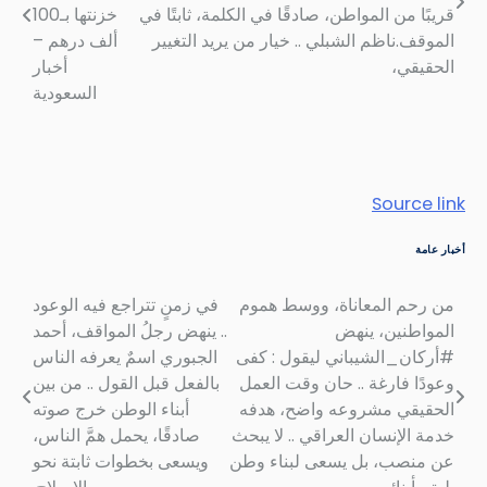
قريبًا من المواطن، صادقًا في الكلمة، ثابتًا في
خزنتها بـ100
الموقف.ناظم الشبلي .. خيار من يريد التغيير
ألف درهم –
الحقيقي،
أخبار
السعودية
Source link
أخبار عامة
من رحم المعاناة، ووسط هموم
في زمنٍ تتراجع فيه الوعود
تصفّح
المواطنين، ينهض
.. ينهض رجلُ المواقف، أحمد
المقالات
#أركان_الشيباني ليقول : كفى
الجبوري اسمٌ يعرفه الناس
وعودًا فارغة .. حان وقت العمل
بالفعل قبل القول .. من بين
الحقيقي مشروعه واضح، هدفه
أبناء الوطن خرج صوته
خدمة الإنسان العراقي .. لا يبحث
صادقًا، يحمل همَّ الناس،
عن منصب، بل يسعى لبناء وطن
ويسعى بخطوات ثابتة نحو