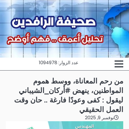
Ski
t
conten
عدد الزوار: 1094978
من رحم المعاناة، ووسط هموم
المواطنين، ينهض #أركان_الشيباني
ليقول : كفى وعودًا فارغة .. حان وقت
العمل الحقيقي
نوفمبر 9, 2025