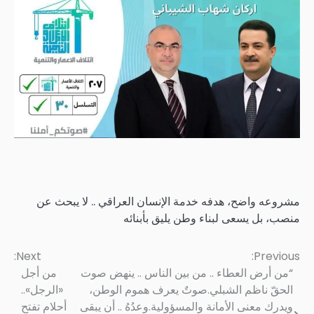
مشروعه واضح، هدفه خدمة الإنسان العراقي .. لا يبحث عن
منصب، بل يسعى لبناء وطن يليق بأبنائه
Next:
Previous:
Post
“من أرض العطاء .. من بين الناس .. ينهض صوت
من أجل
navigation
الحقّ ناظم الشبلي.صوتٌ يعرف هموم الوطن،
«الرجل»..
ويدرك معنى الأمانة والمسؤولية.وعدُهُ .. أن يبقى
أحلام تفتح