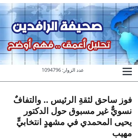
Ski
t
conten
عدد الزوار: 1094796
فوز ساحق لثقةِ الرئيس .. والتفافٌ
نسويٌّ غير مسبوق حول الدكتور
يحيى المحمدي في مشهدٍ انتخابيٍّ
مهيب