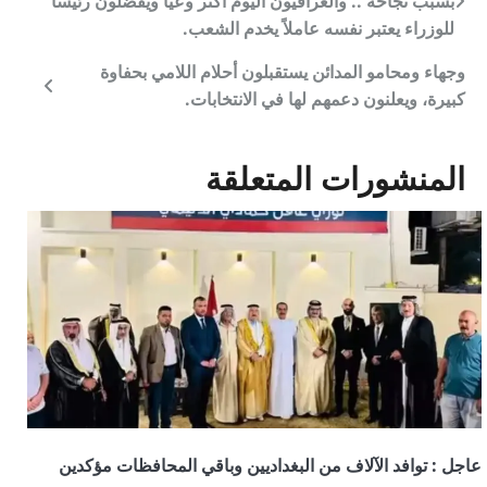
ص
بسبب نجاحه .. والعراقيون اليوم أكثر وعياً ويفضلون رئيساً
للوزراء يعتبر نفسه عاملاً يخدم الشعب.
فّ
وجهاء ومحامو المدائن يستقبلون أحلام اللامي بحفاوة
ح
كبيرة، ويعلنون دعمهم لها في الانتخابات.
ا
المنشورات المتعلقة
ل
م
ق
ا
ل
ا
ت
عاجل : توافد الآلاف من البغداديين وباقي المحافظات مؤكدين