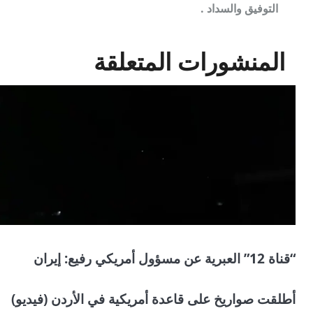
ص
التوفيق والسداد .
t
فّ
i
المنشورات المتعلقة
ح
o
ا
n
ل
م
ق
ا
ل
“قناة 12” العبرية عن مسؤول أمريكي رفيع: إيران
ا
ت
أطلقت صواريخ على قاعدة أمريكية في الأردن (فيديو)