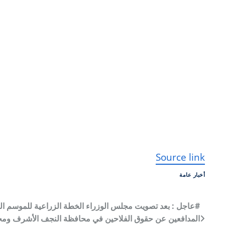
P
o
s
t
n
a
v
Source link
i
أخبار عامة
g
ت
#عاجل : بعد تصويت مجلس الوزراء الخطة الزراعية للموسم الش
a
المدافعين عن حقوق الفلاحين في محافظة النجف الأشرف ومح