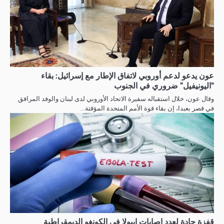
عون يدعو لدعم أوروبي لاتفاق الإطار مع إسرائيل: بقاء
“اليونيفيل” ضروري في الجنوب
وقال عون، خلال استقباله سفيرة الاتحاد الأوروبي لدى لبنان والوفد المرافق
في قصر بعبدا، إن بقاء قوة الأمم المتحدة المؤقتة…
قفزة حادة لعدد إصابات إيبولا في الكونغو الديمقراطية