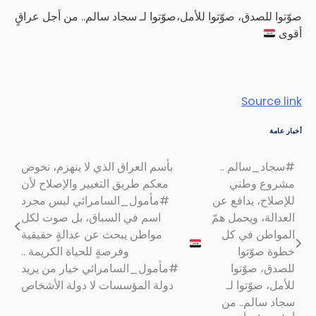
صوّتوا للصدق، صوّتوا للأمل،صوّتوا لـ سجاد سالم.. من أجل عراقٍ
أقوى
Source link
أخبار عامة
#سجاد_سالم ..
بأسم العراق الذي لا ينهزم، نخوض
تصفّح
مشروع وطني
معكم طريق التغيير والإصلاح لأن
المقالات
للإصلاح، يدافع عن
#مأمول_السامرائي ليس مجرد
العدالة، ويحمل همّ
اسم في السباق، بل صوت لكل
المواطن في كل
مواطن يبحث عن عدالةٍ حقيقية
خطوة صوّتوا
وفرصةٍ للحياة الكريمة ..
للصدق، صوّتوا
#مأمول_السامرائي خيار من يريد
للأمل، صوّتوا لـ
دولة المؤسسات لا دولة الأشخاص
سجاد سالم.. من