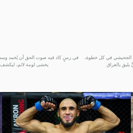
ن الجحيشي في كل خطوة،
في زمنٍ كاد فيه صوت الحق أن يُخمد وسط
 يليق بالعراق
يخشى لومة لائم، ليكشف 