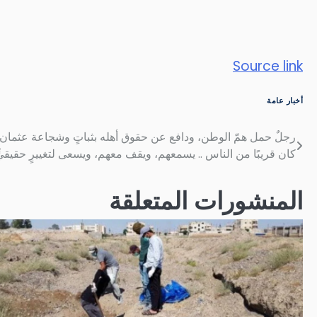
Source link
أخبار عامة
رجلٌ حمل همّ الوطن، ودافع عن حقوق أهله بثباتٍ وشجاعة عثما
تصفّح
كان قريبًا من الناس .. يسمعهم، ويقف معهم، ويسعى لتغييرٍ حقيقيٍّ
المقالات
المنشورات المتعلقة