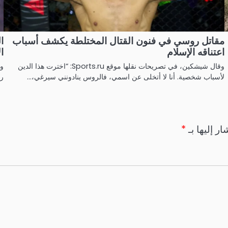
مقاتل روسي في فنون القتال المختلطة يكشف أسباب
ا
اعتناقه الإسلام
ال
وقال شيشكين، في تصريحات نقلها موقع Sports.ru: “اخترت هذا الدين
وم
لأسباب شخصية. أنا لا أتخلى عن اسمي، فالروس ينادونني سيرغي،…
رو
ر إليها بـ
*